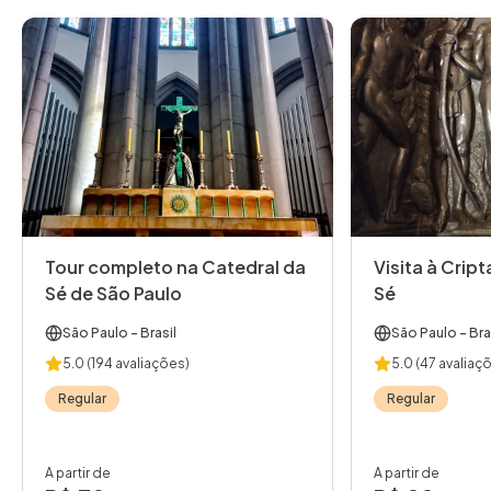
Tour completo na Catedral da
Visita à Crip
Sé de São Paulo
Sé
São Paulo
- Brasil
São Paulo
- Bra
5.0
(194 avaliações)
5.0
(47 avaliaç
Regular
Regular
A partir de
A partir de