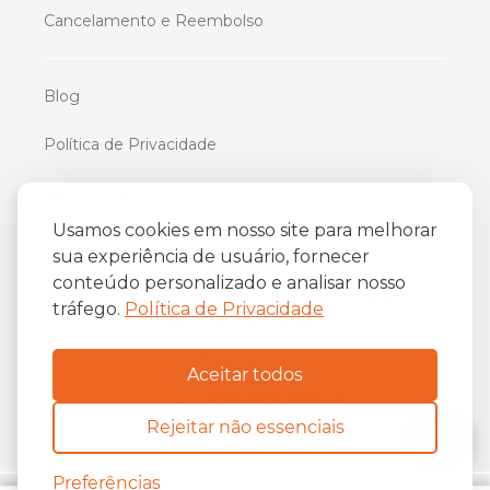
Cancelamento e Reembolso
Blog
Política de Privacidade
Termos De Uso
Usamos cookies em nosso site para melhorar
sua experiência de usuário, fornecer
iFriend
conteúdo personalizado e analisar nosso
o
Av. Almirante Barroso 81, 34
andar
tráfego.
Política de Privacidade
Centro, Rio de Janeiro/RJ
20031-004
Aceitar todos
Rejeitar não essenciais
Preferências