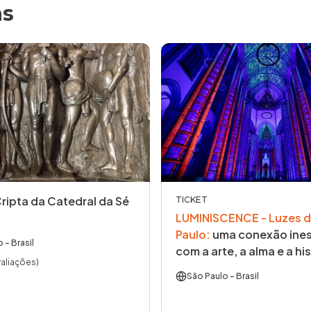
as
Cripta da Catedral da Sé
TICKET
LUMINISCENCE - Luzes d
Paulo
:
uma conexão ines
o
- Brasil
com a arte, a alma e a his
valiações)
São Paulo
- Brasil