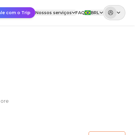
ale com o Trip
Nossos serviços
FAQ
BRL
lore