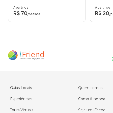
A partir de
A partir de
R$ 70
R$ 20
/pessoa
/p
Guias Locais
Quem somos
Experiências
Como funciona
Tours Virtuais
Seja um iFriend