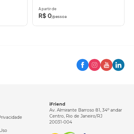
A partir de
R$ 0
/pessoa
Trip
Assistente iFriend
Olá! 👋
Como posso ajudar você hoje?
iFriend
o
Av. Almirante Barroso 81, 34
andar
Centro, Rio de Janeiro/RJ
Privacidade
20031-004
Uso