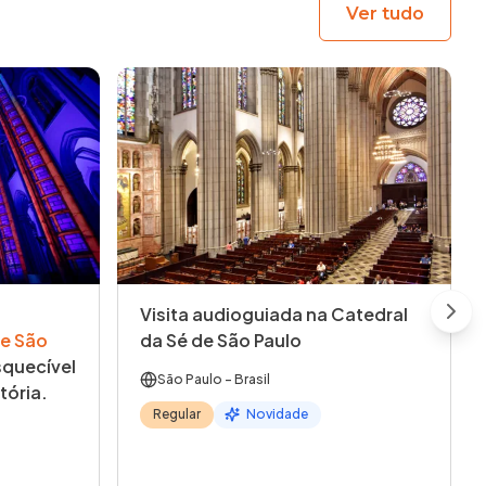
Ver tudo
Visita audioguiada na Catedral
Next
e São
da Sé de São Paulo
quecível
São Paulo
- Brasil
tória.
Regular
Novidade