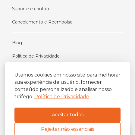
Suporte e contato
Cancelamento e Reembolso
Blog
Política de Privacidade
Termos De Uso
Usamos cookies em nosso site para melhorar
sua experiência de usuário, fornecer
conteúdo personalizado e analisar nosso
iFriend
o
Av. Almirante Barroso 81, 34
andar
tráfego.
Política de Privacidade
Centro, Rio de Janeiro/RJ
20031-004
Aceitar todos
Rejeitar não essenciais