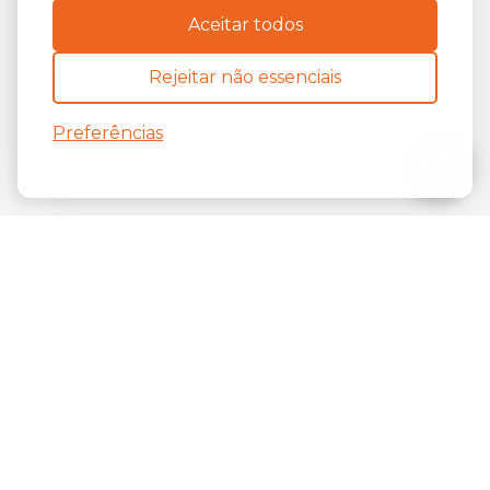
Seja um iFriend
Aceitar todos
Seja um Afiliado
Rejeitar não essenciais
Seja um Parceiro
Preferências
FAQ
Suporte e contato
Cancelamento e Reembolso
Blog
Política de Privacidade
Termos De Uso