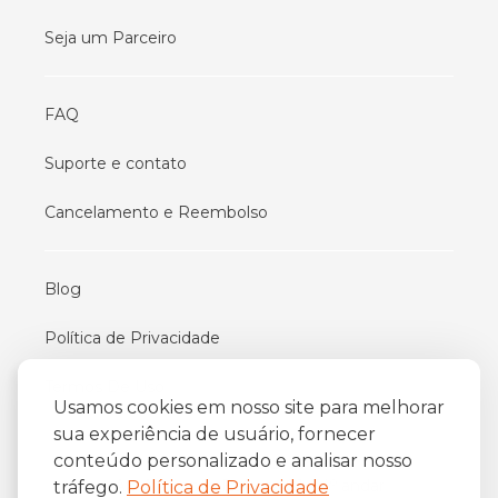
Seja um Parceiro
FAQ
Suporte e contato
Cancelamento e Reembolso
Blog
Política de Privacidade
Termos De Uso
Usamos cookies em nosso site para melhorar
sua experiência de usuário, fornecer
conteúdo personalizado e analisar nosso
iFriend
o
Av. Almirante Barroso 81, 34
andar
tráfego.
Política de Privacidade