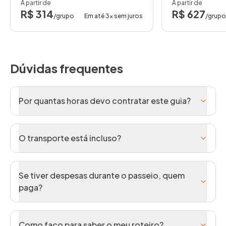
A partir de
A partir de
R$ 314
R$ 627
/grupo
Em até 3x sem juros
/grupo
Dúvidas frequentes
Por quantas horas devo contratar este guia?
O transporte está incluso?
Se tiver despesas durante o passeio, quem
paga?
Como faço para saber o meu roteiro?