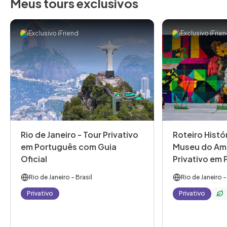
Meus tours exclusivos
Exclusivo iFriend
Exclusivo iFrie
Rio de Janeiro - Tour Privativo
Roteiro Histór
em Português com Guia
Museu do Ama
Oficial
Privativo em
com Guia Ofic
Rio de Janeiro
- Brasil
Rio de Janeiro
-
Privativo
Privativo