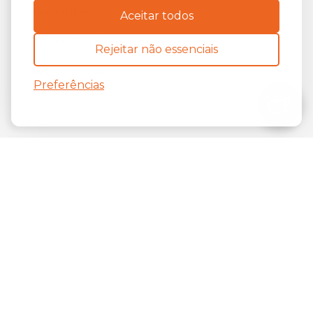
Seja um iFriend
Aceitar todos
Seja um Afiliado
Rejeitar não essenciais
Seja um Parceiro
Preferências
FAQ
Suporte e contato
Cancelamento e Reembolso
Blog
Política de Privacidade
Termos De Uso