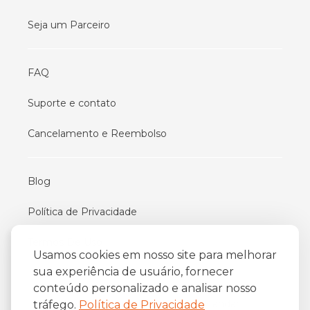
Seja um Parceiro
FAQ
Suporte e contato
Cancelamento e Reembolso
Blog
Política de Privacidade
Termos De Uso
Usamos cookies em nosso site para melhorar
sua experiência de usuário, fornecer
conteúdo personalizado e analisar nosso
iFriend
o
Av. Almirante Barroso 81, 34
andar
tráfego.
Política de Privacidade