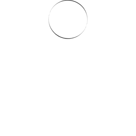
s cookies em nosso site para melhorar sua experiência de usu
er conteúdo personalizado e analisar nosso tráfego.
ca de Privacidade