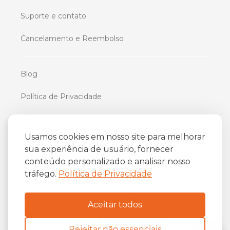
Suporte e contato
Cancelamento e Reembolso
Blog
Política de Privacidade
Termos De Uso
Usamos cookies em nosso site para melhorar
sua experiência de usuário, fornecer
iFriend
conteúdo personalizado e analisar nosso
o
Av. Almirante Barroso 81, 34
andar
tráfego.
Política de Privacidade
Centro, Rio de Janeiro/RJ
20031-004
Aceitar todos
Rejeitar não essenciais